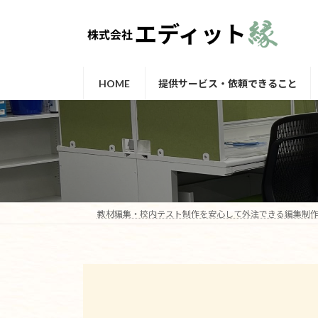
コ
ナ
ン
ビ
テ
ゲ
ン
ー
ツ
シ
HOME
提供サービス・依頼できること
へ
ョ
ス
ン
キ
に
ッ
移
プ
動
教材編集・校内テスト制作を安心して外注できる編集制作