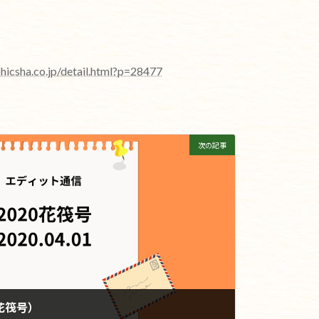
hicsha.co.jp/detail.html?p=28477
次の記事
花筏号）