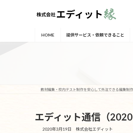
コ
ナ
ン
ビ
テ
ゲ
ン
ー
ツ
シ
HOME
提供サービス・依頼できること
へ
ョ
ス
ン
キ
に
ッ
移
プ
動
教材編集・校内テスト制作を安心して外注できる編集制作
エディット通信（202
2020年3月19日
株式会社エディット