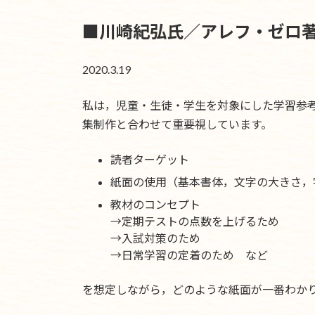
■川崎紀弘氏／アレフ・ゼロ著
2020.3.19
私は，児童・生徒・学生を対象にした学習参
集制作と合わせて重要視しています。
読者ターゲット
紙面の使用（基本書体，文字の大きさ，
教材のコンセプト
→定期テストの点数を上げるため
→入試対策のため
→日常学習の定着のため など
を想定しながら，どのような紙面が一番わか