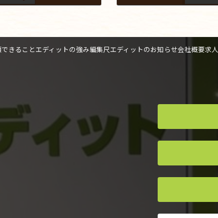
2020年4月1日
頼できること
エディットの強み
編集尺
エディットのお知らせ
会社概要
求