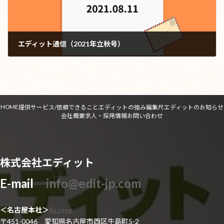
エディット通信（2021年立秋号）
2021年8月11日
HOME
提供サービス/依頼できること
エディットの強み
編集尺
エディットのお知らせ
会社概要
求人・採用情報
お問い合わせ
株式会社エディット
E-mail
info@edit-jp.com
＜名古屋本社＞
Access
〒451-0046 愛知県名古屋市西区牛島町5-2