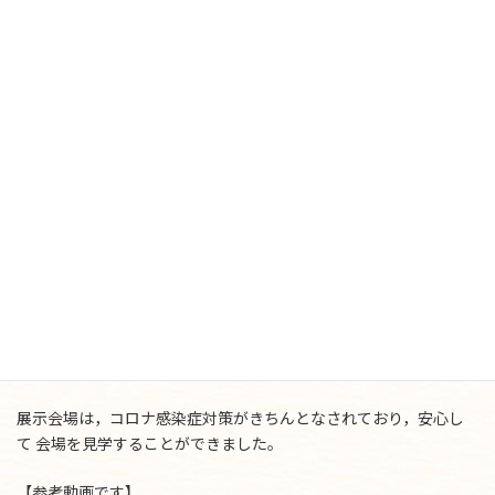
あらたな商談の場が増えていることを感じました。
このご時世，オンラインセミナーやオンライン商談の場が活況を
呈 していますが，やはり目の前の人と話しながら，質問し，話し
合い が深まり，商談へとつながる流れは，リアル展示会ならでは
の大き な醍醐味だと改めて実感した次第です。
この展示会の主催社が動画で紹介していた出展社の感想を見てい
る と，「毎年出展している。それは，成果がしっかり出るから
だ」と 言われていました。
老舗のメーカーだけではなく，新たな企業が知名度の無いなか，
な んとか教育業界で力を発揮したいという熱意が，毎年の出展へ
とつ ながり，結果，大きく成長する企業になっていかれるのでし
ょう。 大いに刺激を受けました。
展示会場は，コロナ感染症対策がきちんとなされており，安心し
て 会場を見学することができました。
【参考動画です】