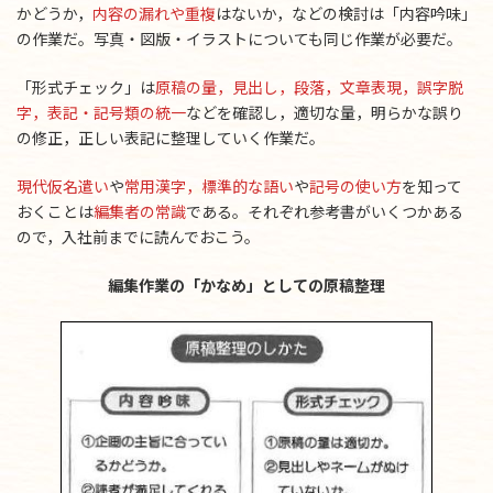
かどうか，
内容の漏れや重複
はないか，などの検討は「内容吟味」
の作業だ。写真・図版・イラストについても同じ作業が必要だ。
「形式チェック」は
原稿の量，見出し，段落，文章表現，誤字脱
字，表記・記号類の統一
などを確認し，適切な量，明らかな誤り
の修正，正しい表記に整理していく作業だ。
現代仮名遣い
や
常用漢字，標準的な語い
や
記号の使い方
を知って
おくことは
編集者の常識
である。それぞれ参考書がいくつかある
ので，入社前までに読んでおこう。
編集作業の「かなめ」としての原稿整理