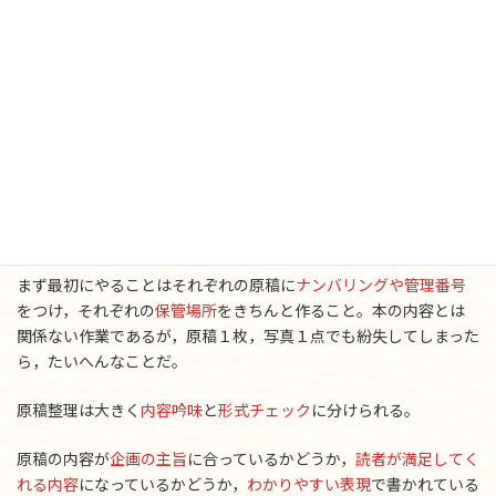
11．原稿整理－－内容の吟味と表現
のわかりやすさ
文章・写真・図版・イラストなどの原稿がおおよそ手に入った
ら，「
原稿整理
」に取りかかる。狭い意味での「編集作業」だ。
まず最初にやることはそれぞれの原稿に
ナンバリングや管理番号
をつけ，それぞれの
保管場所
をきちんと作ること。本の内容とは
関係ない作業であるが，原稿１枚，写真１点でも紛失してしまった
ら，たいへんなことだ。
原稿整理は大きく
内容吟味
と
形式チェック
に分けられる。
原稿の内容が
企画の主旨
に合っているかどうか，
読者が満足してく
れる内容
になっているかどうか，
わかりやすい表現
で書かれている