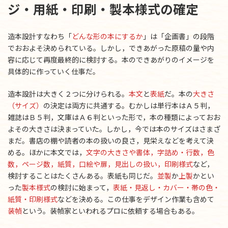
ジ・用紙・印刷・製本様式の確定
造本設計すなわち「
どんな形の本にするか
」は「企画書」の段階
でおおよそ決められている。しかし，できあがった原稿の量や内
容に応じて再度最終的に検討する。本のできあがりのイメージを
具体的に作っていく仕事だ。
造本設計は大きく２つに分けられる。
本文
と
表紙
だ。本の
大きさ
（サイズ）
の決定は両方に共通する。むかしは単行本はＡ５判，
雑誌はＢ５判，文庫はＡ６判といった形で，本の種類によっておお
よその大きさは決まっていた。しかし，今では本のサイズはさまざ
まだ。書店の棚や読者の本の扱いの良さ，見栄えなどを考えて決
める。ほかに本文では，
文字の大きさや書体，字詰め・行数，色
数，ページ数，紙質，口絵や扉，見出しの扱い，印刷様式
など，
検討することはたくさんある。表紙も同じだ。
並製
か
上製
かとい
った
製本様式
の検討に始まって，
表紙・見返し・カバー・帯の色・
紙質・印刷様式
などを決める。この仕事をデザイン作業も含めて
装幀
という。装幀家といわれるプロに依頼する場合もある。