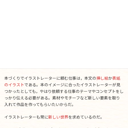
ただデザイナーの場合は依頼者の要求に合わせて仕事をするケー
スが多いが，
イラストレーターは自分のタッチや表現手法が売り
物である
。編集者の都合で，いままでと違ったタッチや表現手法
で作品を作ってもらうわけにはいかない。編集者は
自分のイメージ
や本のテーマに合ったイラストレーターを見つける
ことが仕事で
ある。そのためにはできるだけおおぜいのイラストレーターとそ
の作品を知っておく必要がある。タッチにしても表現手法にしても
千差万別である。ライブラリーの
イラスト作品集
やイラストレー
ターズクラブの合同作品集，それから
作品展示会
や
個展
などで勉
強しておこう。
本づくりでイラストレーターに頼む仕事は，本文の
挿し絵
か
表紙
のイラスト
である。本のイメージに合ったイラストレーターが見
つかったとしても，やはり依頼する仕事のテーマやコンセプトをし
っかり伝える必要がある。素材やモチーフなど新しい要素を取り
入れて作品を作ってもらいたいからだ。
イラストレーターも常に
新しい世界
を求めているのだ。