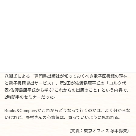
出版界にもそうした波がやってくるはずであり、そのことを出版界
はどれだけ理解し、そのための施策にどれだけ取り組んでいるの
かというのが、野村さんの危惧である。そして、そのための伝道
師のような役割をBooks&Companyが行っているという自負がある
ようだ。
なお、Books&Companyでは、無料セミナーを開催している。充実
した内容のセミナーなので、有料にしてもよさそうだが、これも同
志を集めるための投資として考えられているのかもしれない。ち
なみに、Books&Companyの過去2回のセミナーは、第1回が、植村
八潮氏による「専門書出版社が知っておくべき電子図書館の現在
と電子書籍貸出サービス」、第2回が佐渡島庸平氏の「コルク代
表/佐渡島庸平氏から学ぶ“これからの出版のこと」という内容で、
2時間半のセミナーだった。
Books&Companyがこれからどうなって行くのかは、よく分からな
いけれど、野村さんの心意気は、買っていいように思われる。
（文責：東京オフィス 塚本鈴夫）