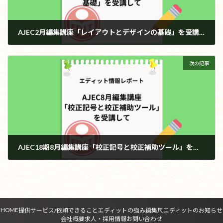
AJEC2月編集講座「レイアウトとデザインの基礎」を受講して
2024年2月22日
次の記事
AJEC18期8月編集講座「校正記号と校正補助ツール」を受講して
2024年8月29日
HOME
提供サービス/依頼できること
エディットの強み
編集尺
エディットのお知らせ
会社概要
求人・採用情報
お問い合わせ