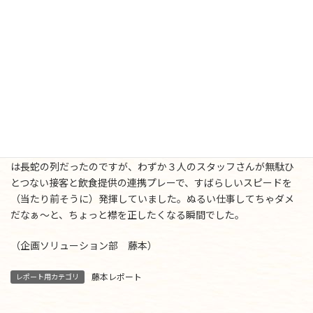
おまけ
このレポートは、ビッグサイトのすぐ近くにある「カフェ・ヴェ
ローチェ」で書いています。このお店、夏と冬のコミケのときに
は超絶に混雑することで有名で、その接客のために、コミケの時
だけ全国の系列店から凄腕の店長が集結して互いの目配せでベス
トな動きをしつつ日本一、いや世界一の客さばきをすることで知
られます。
今日はコミケほどではないにせよ展示会帰りのお客さんでレジ前
は長蛇の列だったのですが、わずか３人のスタッフさんが無駄ひ
とつない接客と飲食提供の連携プレーで、すばらしいスピードを
（当たり前そうに）発揮していました。ぬるい仕事してちゃダメ
だなぁ〜と、ちょっと襟を正したくなる瞬間でした。
（企画ソリューション部 藤本）
藤本レポート
レポート用カテゴリ