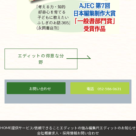
エディットの得意な分
野
お問い合わせ
電話 052-586-0631
HOME
提供サービス/依頼できること
エディットの強み
編集尺
エディットのお知らせ
会社概要
求人・採用情報
お問い合わせ