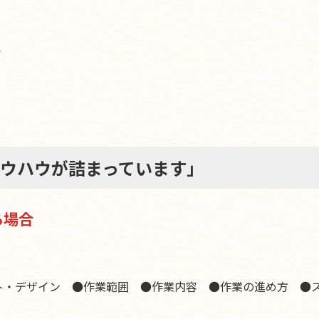
ム
ノウハウが詰まっています」
る場合
ト・デザイン ●作業範囲 ●作業内容 ●作業の進め方 ●