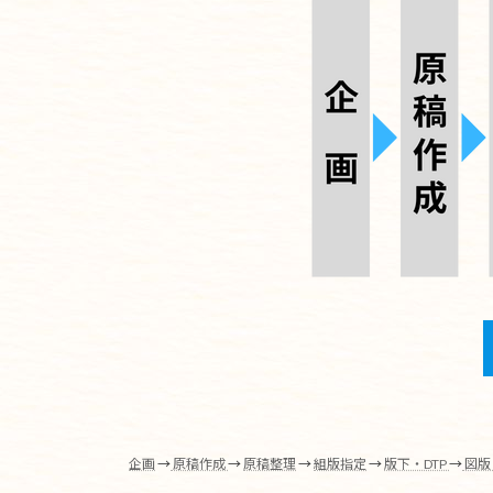
企画
→
原稿作成
→
原稿整理
→
組版指定
→
版下・DTP
→
図版