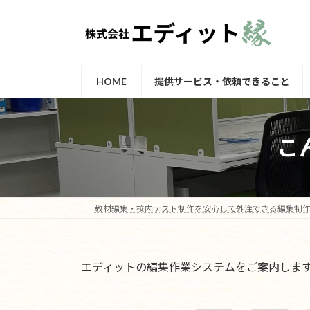
コ
ナ
ン
ビ
テ
ゲ
ン
ー
ツ
シ
HOME
提供サービス・依頼できること
へ
ョ
ス
ン
キ
に
こ
ッ
移
プ
動
教材編集・校内テスト制作を安心して外注できる編集制作
エディットの編集作業システムをご案内します