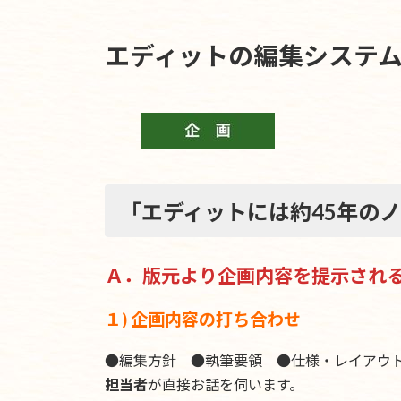
エディットの編集システ
「エディットには約45年の
Ａ．版元より企画内容を提示され
１) 企画内容の打ち合わせ
●編集方針 ●執筆要領 ●仕様・レイアウ
担当者
が直接お話を伺います。