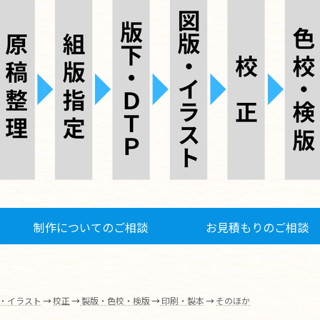
制作についてのご相談
お見積もりのご相談
・イラスト
→
校正
→
製版・色校・検版
→
印刷・製本
→
そのほか