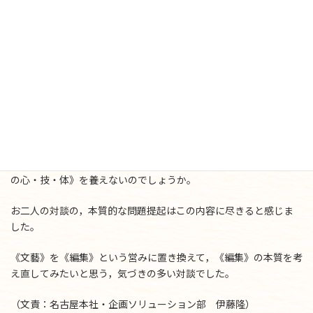
自分らしさを追求するのみならず，他者との交流（コミュニ
ケーション）が成り立ち，寛容な心が育まれる。
などが，《文藝》を読む営みから得られると言われていました。
PISA（学力到達度調査）の，日本の成績結果の平均が急落したこ
とを受け，論理力を鍛えるため，評論文やレポートの読み方などに
ポイントを絞り，『論理国語』という，文藝作品を全く取り上げな
い科目が生まれました。
はたして，文藝作品からは，いま必要とされている《生きるため
の心・技・体》を養えないのでしょうか。
お二人の対談の，本質的な問題提起はこの内容に尽きると感じま
した。
《文藝》を《編集》という営みに置き換えて，《編集》の本質を考
え直してみたいと思う，気づきの多い対談でした。
（文責：名古屋本社・企画ソリューション部 伊藤隆）