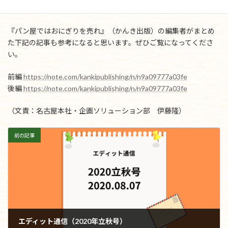
ていただきました。
『パン屋ではおにぎりを売れ』（かんき出版）の編集者がまとめ
た下記の記事も参考になると思います。ぜひご覧になってくださ
い。
前編
https://note.com/kankipublishing/n/n9a09777a03fe
後編
https://note.com/kankipublishing/n/n9a09777a03fe
（文責：名古屋本社・企画ソリューション部 伊藤隆）
前の記事
エディット通信（2020年立秋号）