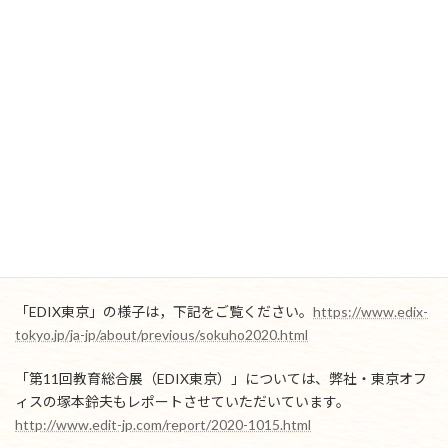
出したPRがなされていました。「1人1台端末」を実現すること
で，一斉学習・個別学習・協働学習における学びの転換を行おう
と，具体的な方向性が示されていました。
出展している多くの企業が，コロナウイルスといかに共存して教
育を盛り立てていくのか，必死に考えて活動していました。正直な
ところ，いつもの展示会に比べ静かな印象がありましたが，苦し
い状況のなかで，なんとか前を向いて進んでいこうという粘り強さ
を，各ブースの皆さんから感じ取ることができました。展示会を
主催する側も，いろいろな感染防止対策をして，参加者への感染の
リスクを下げる工夫をしていました。一日もはやく，正常な展示
会が開催されることを祈りながら，展示会場を後にしました。
「EDIX東京」の様子は，下記をご覧ください。
https://www.edix-
tokyo.jp/ja-jp/about/previous/sokuho2020.html
「第11回教育総合展（EDIX東京）」については、弊社・東京オフ
ィスの塚本鈴夫もレポートさせていただいています。
http://www.edit-jp.com/report/2020-1015.html