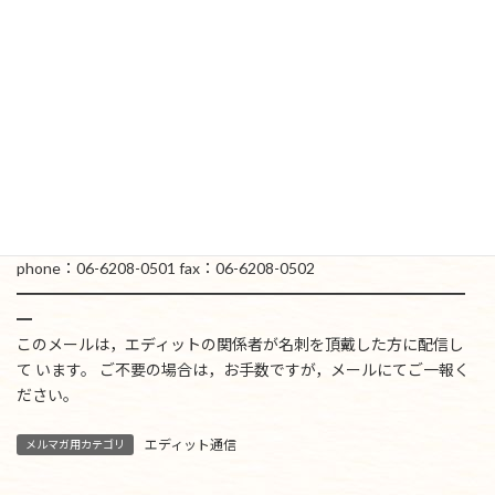
━━【本づくり，教材づくりでお困りのときはエディットへ】━━
株式会社 エディット
https://www.edit-jp.com/
(名古屋本社)
〒451-0046 名古屋市西区牛島町5-2 名駅TKビル6F
phone：052-586-0631 fax：052-586-0632
(東京オフィス)
〒162-0822 東京都新宿区下宮比町2-25 飯田橋ハイタウン727号
phone：03-5225-0981 fax：03-3266-5072
(大阪オフィス）
〒541-0041 大阪市中央区北浜3-5-19 淀屋橋ホワイトビル612号
phone：06-6208-0501 fax：06-6208-0502
━━━━━━━━━━━━━━━━━━━━━━━━━━━━━
━
このメールは，エディットの関係者が名刺を頂戴した方に配信し
て います。 ご不要の場合は，お手数ですが，メールにてご一報く
ださい。
エディット通信
メルマガ用カテゴリ