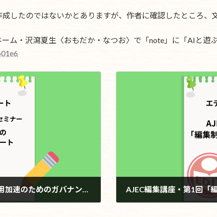
作成したのではないかとありますが、作者に確認したところ、文
ーム・沢瀉夏生〈おもだか・なつお〉で「note」に「AIと遊
601e6
「NexTechWeek2026春」セミナー「AI活用加速のためのガバナンス強化」レポート
AJEC編集講座・第1回
2026年7月3日