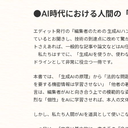
●AI時代における人間の
エディット発行の『編集者のための 生成AI
ているとお聞きし、技術の到達点に改めて驚か
トさえあれば、一般的な記事や論文などはAI
私たちはすでに、「生成AIを使うか、使わ
ドラインとして非常に役立つ一冊です。
本書では、「生成AIの原理」から「法的な問
を要する機密情報は学習させない」「他者の著
言は、編集者がAIと向き合う上での模範的な
烈な「個性」をAIに学習させれば、本人の文
しかし、私たち人間がAIを道具として使いこ