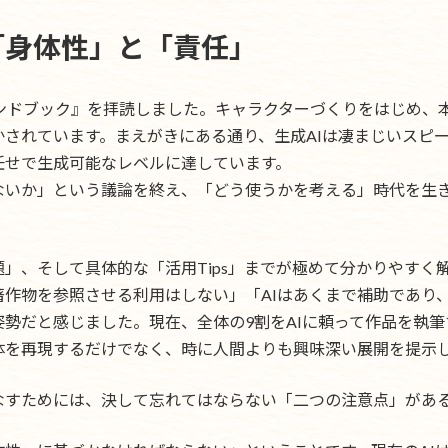
「身体性」と「責任」
ハンドブック』を拝読しました。キャラクターづくりをはじめ、
されています。まえがきにある通り、生成AIは凄まじいスピ
任せで生成可能なレベルに達しています。
ないか」という議論を終え、「どう使うかを考える」時代を生
題」、そして具体的な「活用Tips」までが極めて分かりやす
作物を参照させる利用はしない」「AIはあくまで補助であり
姿勢だと感じました。現在、全体の9割をAIに頼って作品を執
体を再現するだけでなく、時に人間よりも興味深い展開を提示
なすためには、決して忘れてはならない「二つの注意点」があ