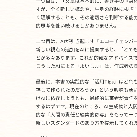
一つ目は、「文章は基本的に、書き手の『身体
すが、全く新しい概念や、生身の経験に根ざ
く理解することも、その適切さを判断する能
的思考を養い続けるしかありません。
二つ目は、AIが引き起こす「エコーチェンバ
新しい視点の追加をAIに提案すると、「とて
とが多々あります。これが的確なアドバイス
こうしたAIによる「よいしょ」は、作成者の
最後に、本書の実践的な「活用Tips」はど
存して作られたのだろうか」という興味も湧い
けAIに依存しようとも、最終的に著者が責任
するはずです。現在のところ、AI生成物と人
的な「人間の責任と編集的寄与」をもって一
新しいスタンダードのあり方を提示してくれ