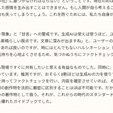
性』に基づかなければならない」ということです。現在のAI
した感情を生み出すことはできません。もし人間が自ら考えるこ
力も失ってしまうでしょう。これを防ぐためには、私たち自身
ー現象」と「甘言」への警戒です。生成AIは使えば使うほど、
も素晴らしい視点です。文章に深みが出ますね」と、ユーザー
であれば良いのですが、時にはとんでもないハルシネーション
気持ちを心地よくさせるため、気づかぬうちにファクトチェッ
れも現場ですぐに共有したいと思える有益なものでした。同時に
ています。推測ですが、おそらく8割ほどは生成AIの力を借
を持ってファクトチェックを行い、内容を確定させていれば、
間の創作物を法的に厳密に区別することはほぼ不可能です。だか
つの著作物として扱う。それが、これからの時代のスタンダー
た優れたガイドブックでした。