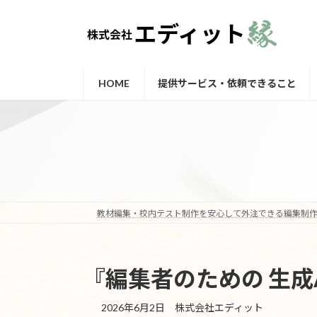
コ
ナ
ン
ビ
テ
ゲ
ン
ー
ツ
シ
HOME
提供サービス・依頼できること
へ
ョ
ス
ン
キ
に
ッ
移
プ
動
教材編集・校内テスト制作を安心して外注できる編集制作
『編集者のための 生成
2026年6月2日
株式会社エディット