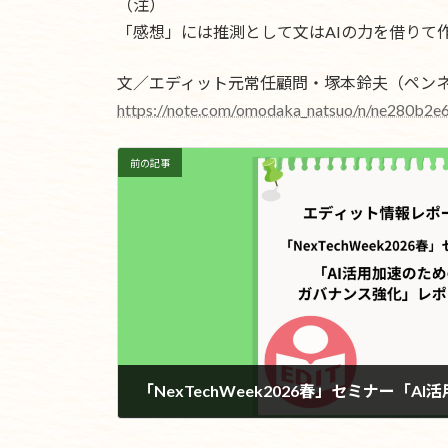
（注）
「感想」には推測として文はAIの力を借りて
文／エディット元常任顧問・塚本鈴夫（ペンネ
https://note.com/omodaka_natsuo/n/ne280b2e
前の記事
2026年5月20日